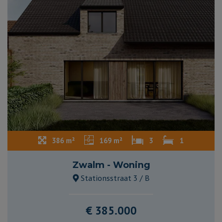
386 m²
169 m²
3
1
Zwalm - Woning
Stationsstraat 3 / B
€ 385.000