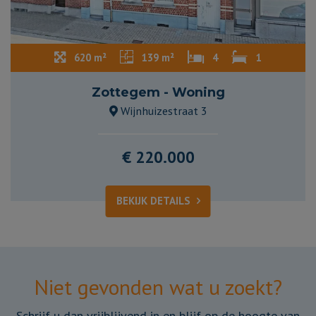
620 m²
139 m²
4
1
Zottegem - Woning
Wijnhuizestraat 3
€ 220.000
BEKIJK DETAILS
Niet gevonden wat u zoekt?
Schrijf u dan vrijblijvend in en blijf op de hoogte van