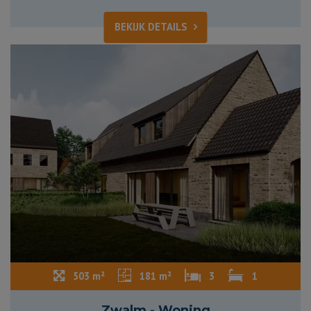
BEKIJK DETAILS
503 m²
181 m²
3
1
Zwalm - Woning