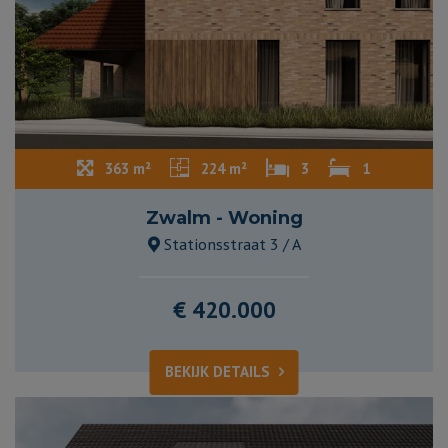
363 m²
224 m²
3
1
Zwalm - Woning
Stationsstraat 3 / A
€ 420.000
BEKIJK DETAILS