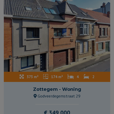
373 m²
174 m²
4
2
Zottegem - Woning
Godveerdegemstraat 29
€ 349.000