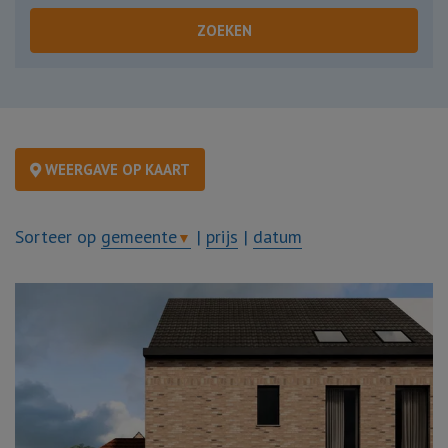
ZOEKEN
WEERGAVE OP KAART
Sorteer op
gemeente
|
prijs
|
datum
▼