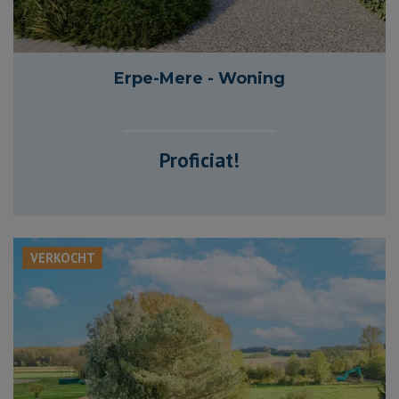
505 m²
260 m²
5
1
Erpe-Mere - Woning
Proficiat!
VERKOCHT