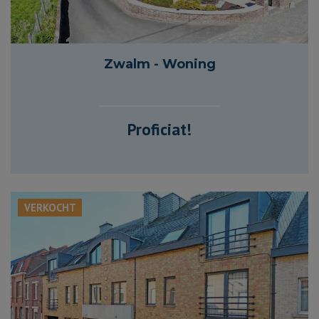
1 124 m²
208 m²
3
1
Zwalm - Woning
Proficiat!
VERKOCHT