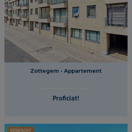
93 m²
2
1
Zottegem - Appartement
Proficiat!
VERKOCHT