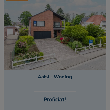
1 604 m²
239 m²
3
2
Aalst - Woning
Proficiat!