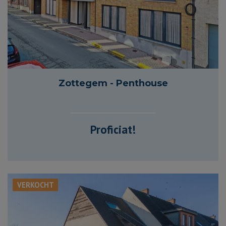
110 m²
2
1
Zottegem - Penthouse
Proficiat!
VERKOCHT