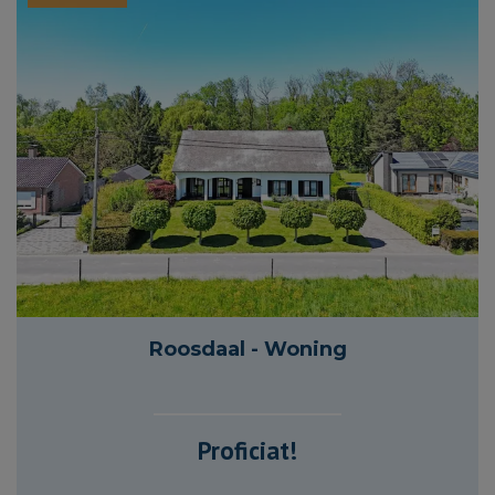
2 300 m²
280 m²
3
1
Roosdaal - Woning
Proficiat!