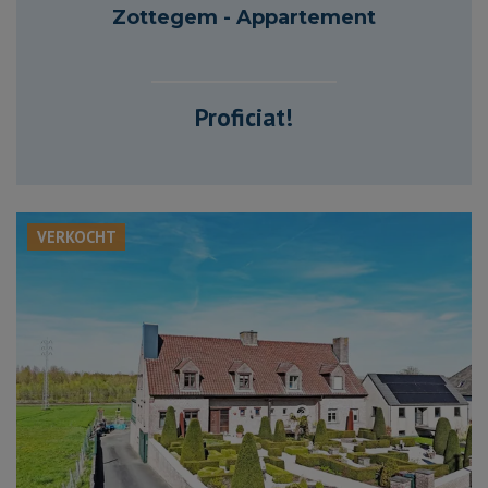
87 m²
2
1
Zottegem - Appartement
Proficiat!
VERKOCHT