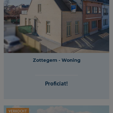
275 m²
182 m²
3
2
Zottegem - Woning
Proficiat!
VERKOCHT