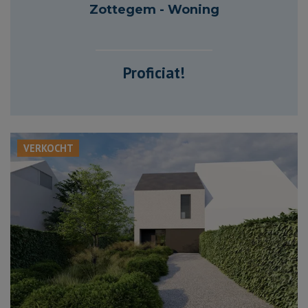
956 m²
166 m²
3
1
Zottegem - Woning
Proficiat!
VERKOCHT