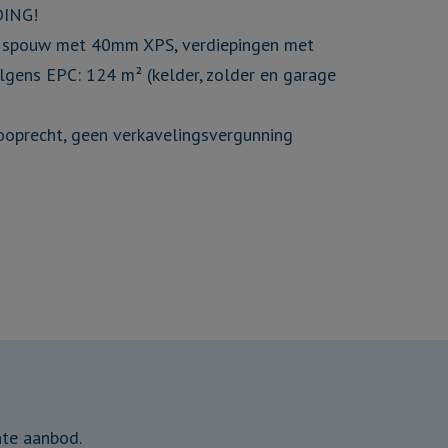
DING!
in spouw met 40mm XPS, verdiepingen met
olgens EPC: 124 m² (kelder, zolder en garage
kooprecht, geen verkavelingsvergunning
nte aanbod.