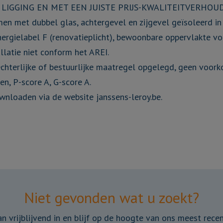
LIGGING EN MET EEN JUISTE PRIJS-KWALITEITVERHOU
en met dubbel glas, achtergevel en zijgevel geïsoleerd 
nergielabel F (renovatieplicht), bewoonbare oppervlakte v
allatie niet conform het AREI.
echterlijke of bestuurlijke maatregel opgelegd, geen voor
en, P-score A, G-score A.
wnloaden via de website janssens-leroy.be.
Niet gevonden wat u zoekt?
dan vrijblijvend in en blijf op de hoogte van ons meest rece