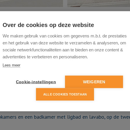
Over de cookies op deze website
We maken gebruik van cookies om gegevens m.b.t. de prestaties
en het gebruik van deze website te verzamelen & analyseren, om
sociale netwerkfunctionaliteiten aan te bieden en onze content &
advertenties te verbeteren en personaliseren.
 en tuin nabij centrum Zottegem
Lees meer
gisch gelegen gesloten bebouwing met garage en tuin bev
inkels, scholen, openbaar vervoer, enz... bevinden zich vla
Cookie-instellingen
WEIGEREN
ALLE COOKIES TOESTAAN
et geïnstalleerde toestellen, toilet en douche, wasplaats/
te (aan te leggen) tuin met tuinhuis.
apkamers en een badkamer met ligbad en lavabo, op de twe