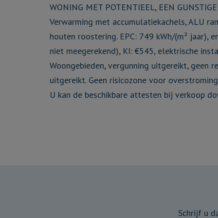
WONING MET POTENTIEEL, EEN GUNSTIGE 
Verwarming met accumulatiekachels, ALU ram
houten roostering. EPC: 749 kWh/(m² jaar), e
niet meegerekend), KI: €545, elektrische inst
Woongebieden, vergunning uitgereikt, geen r
uitgereikt. Geen risicozone voor overstroming
U kan de beschikbare attesten bij verkoop do
Schrijf u 