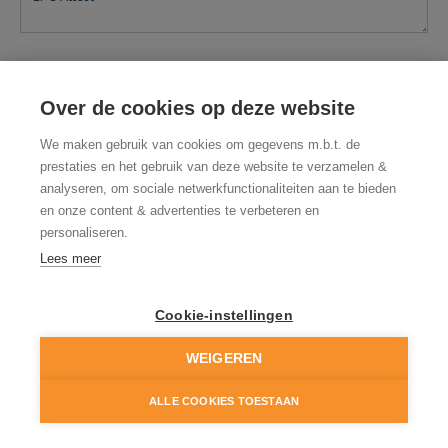
Over de cookies op deze website
We maken gebruik van cookies om gegevens m.b.t. de
prestaties en het gebruik van deze website te verzamelen &
analyseren, om sociale netwerkfunctionaliteiten aan te bieden
Ik heb het
privacybeleid
van deze website gelezen en
en onze content & advertenties te verbeteren en
ga hiermee akkoord.
personaliseren.
Lees meer
*
Verplicht in te vullen
**
Eén van deze velden is verplicht in te vullen
Cookie-instellingen
WEIGEREN
ALLE COOKIES TOESTAAN