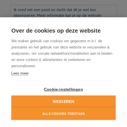
Over de cookies op deze website
Ik heb het privacybeleid van deze website
We maken gebruik van cookies om gegevens m.b.t. de
prestaties en het gebruik van deze website te verzamelen &
gelezen en ga hiermee akkoord.
analyseren, om sociale netwerkfunctionaliteiten aan te bieden
*
Verplicht in te vullen
en onze content & advertenties te verbeteren en
personaliseren.
Lees meer
Cookie-instellingen
WEIGEREN
ALLE COOKIES TOESTAAN