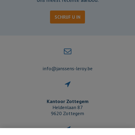
SCHRIJF U IN
info@janssens-leroy.be
Kantoor Zottegem
Heldenlaan 87
9620 Zottegem