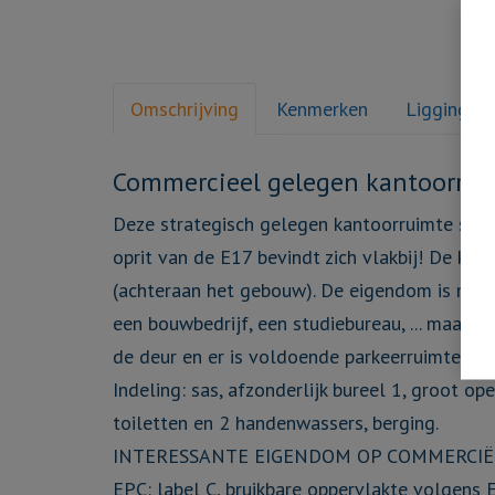
Omschrijving
Kenmerken
Ligging
Omschrijving
Commercieel gelegen kantoorruim
Deze strategisch gelegen kantoorruimte situe
oprit van de E17 bevindt zich vlakbij! De ka
(achteraan het gebouw). De eigendom is multif
een bouwbedrijf, een studiebureau, ... maar k
de deur en er is voldoende parkeerruimte dank
Indeling: sas, afzonderlijk bureel 1, groot op
toiletten en 2 handenwassers, berging.
INTERESSANTE EIGENDOM OP COMMERCIËLE
EPC: label C, bruikbare oppervlakte volgens