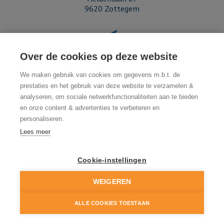
9620 Zottegem
Over de cookies op deze website
Kantoor Herzele
Provincieweg 373
We maken gebruik van cookies om gegevens m.b.t. de
9550 Herzele
prestaties en het gebruik van deze website te verzamelen &
analyseren, om sociale netwerkfunctionaliteiten aan te bieden
en onze content & advertenties te verbeteren en
personaliseren.
Lees meer
09 360 07 10
Cookie-instellingen
© 2026 - Janssens & Leroy Makelaars BV -
Developed by Zabun
-
Disclaimer
-
×
Privacy policy
NIEUW
WEIGEREN
ALLE COOKIES TOESTAAN
GRATIS ONLINE SCHATTING